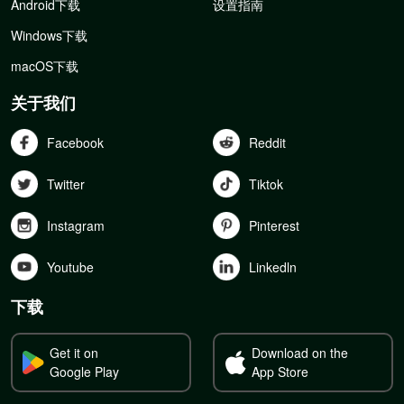
Android下载
设置指南
Windows下载
macOS下载
关于我们
Facebook
Reddit
Twitter
Tiktok
Instagram
Pinterest
Youtube
Linkedln
下载
Get it on
Download on the
Google Play
App Store