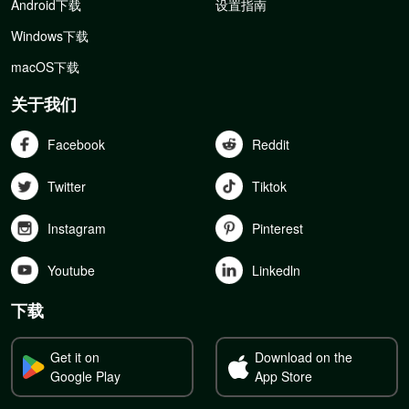
Android下载
设置指南
Windows下载
macOS下载
关于我们
Facebook
Reddit
Twitter
Tiktok
Instagram
Pinterest
Youtube
Linkedln
下载
Get it on
Download on the
Google Play
App Store