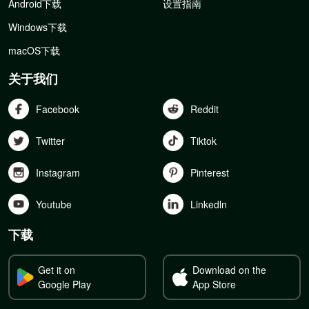
Android下载
设置指南
Windows下载
macOS下载
关于我们
Facebook
Reddit
Twitter
Tiktok
Instagram
Pinterest
Youtube
Linkedln
下载
Get it on
Download on the
Google Play
App Store