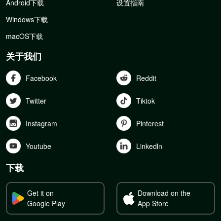
Android下载
设置指南
Windows下载
macOS下载
关于我们
Facebook
Reddit
Twitter
Tiktok
Instagram
Pinterest
Youtube
Linkedln
下载
Get it on
Download on the
Google Play
App Store