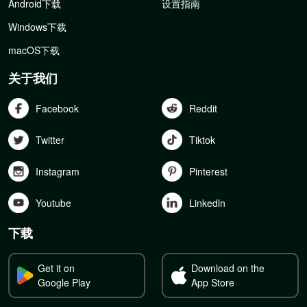
Android下载
设置指南
Windows下载
macOS下载
关于我们
Facebook
Reddit
Twitter
Tiktok
Instagram
Pinterest
Youtube
Linkedln
下载
Get it on
Download on the
Google Play
App Store