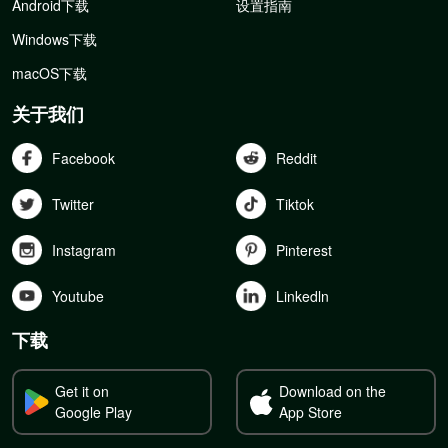
Android下载
设置指南
Windows下载
macOS下载
关于我们
Facebook
Reddit
Twitter
Tiktok
Instagram
Pinterest
Youtube
Linkedln
下载
Get it on
Download on the
Google Play
App Store