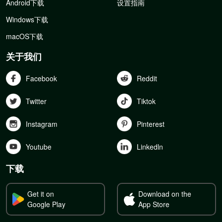
Android下载
设置指南
Windows下载
macOS下载
关于我们
Facebook
Reddit
Twitter
Tiktok
Instagram
Pinterest
Youtube
Linkedln
下载
Get it on
Download on the
Google Play
App Store