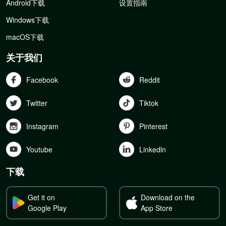
Android下载
设置指南
Windows下载
macOS下载
关于我们
Facebook
Reddit
Twitter
Tiktok
Instagram
Pinterest
Youtube
Linkedln
下载
Get it on
Download on the
Google Play
App Store