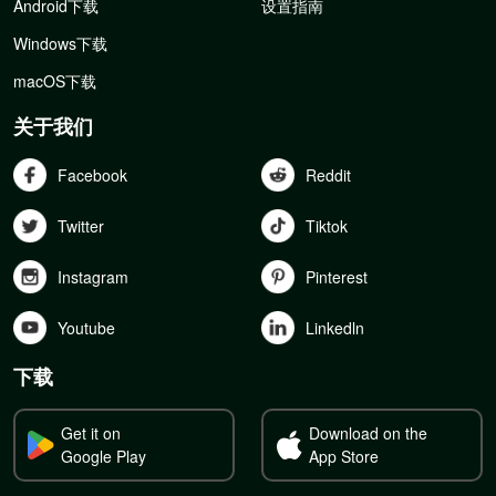
Android下载
设置指南
Windows下载
macOS下载
关于我们
Facebook
Reddit
Twitter
Tiktok
Instagram
Pinterest
Youtube
Linkedln
下载
Get it on
Download on the
Google Play
App Store