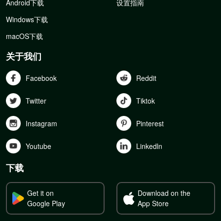
Android下载
设置指南
Windows下载
macOS下载
关于我们
Facebook
Reddit
Twitter
Tiktok
Instagram
Pinterest
Youtube
Linkedln
下载
Get it on
Download on the
Google Play
App Store