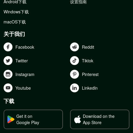
Android下载
设置指南
Windows下载
macOS下载
关于我们
Facebook
Reddit
Twitter
Tiktok
Instagram
Pinterest
Youtube
Linkedln
下载
Get it on
Download on the
Google Play
App Store