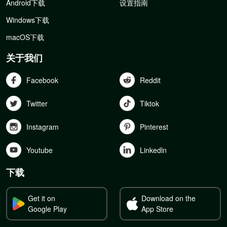
Android下载
设置指南
Windows下载
macOS下载
关于我们
Facebook
Reddit
Twitter
Tiktok
Instagram
Pinterest
Youtube
Linkedln
下载
Get it on
Download on the
Google Play
App Store