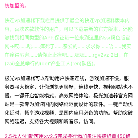
统加盟的。
快连vp加速器下载栏目提供了最全的快连vp加速器版本内
容，喜欢这款软件的用户，可以下载最新的官方版本，还能
够找到相同类型的APP,保证每一位来到这里的ssr粉色版官
网→哎……唔……痒死了……亲爱的……求求你……唔……我实
在痒得厉害……请你止止痒吧……嗯嗯……rgv2vz 2日，在
(zai)全总举行的(de)“产业工人(ren)队伍(。
极光vp加速器可以帮助用户快速连线，游戏加速不慢，服
务器强大稳定，让你浏览更顺畅，连线更快，视频网站也不
慢，一键开启智能模式，高效网络体验。极光加速器官方网
站是一款专为加速国内网络延迟而设计的软件。一键自动优
化延时，畅享游戏视频，是国内应用必备的功能。帮助突破
网络延迟，支持各大视频和听音乐，访问。
2.5找人付1新可用×v2.5完成换行添加备注快捷标置450确