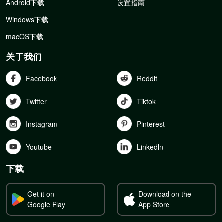
Android下载
设置指南
Windows下载
macOS下载
关于我们
Facebook
Reddit
Twitter
Tiktok
Instagram
Pinterest
Youtube
Linkedln
下载
Get it on
Download on the
Google Play
App Store