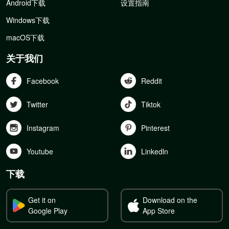
Android下载
设置指南
Windows下载
macOS下载
关于我们
Facebook
Reddit
Twitter
Tiktok
Instagram
Pinterest
Youtube
Linkedln
下载
Get it on
Download on the
Google Play
App Store