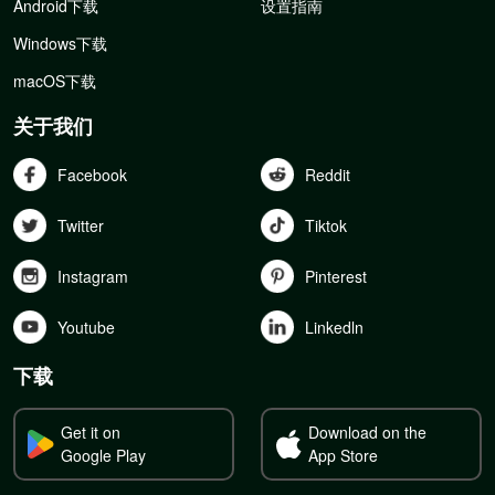
Android下载
设置指南
Windows下载
macOS下载
关于我们
Facebook
Reddit
Twitter
Tiktok
Instagram
Pinterest
Youtube
Linkedln
下载
Get it on
Download on the
Google Play
App Store