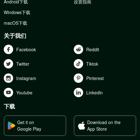
Android下载
设置指南
Windows下载
macOS下载
关于我们
Facebook
Reddit
Twitter
Tiktok
Instagram
Pinterest
Youtube
Linkedln
下载
Get it on
Download on the
Google Play
App Store