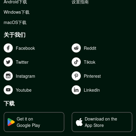
Android下载
设置指南
Windows下载
macOS下载
关于我们
Facebook
Reddit
Twitter
Tiktok
Instagram
Pinterest
Youtube
Linkedln
下载
Get it on
Download on the
Google Play
App Store