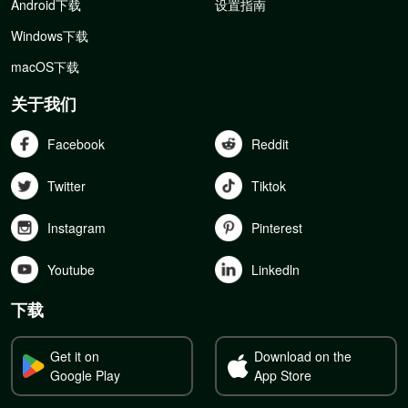
Android下载
设置指南
Windows下载
macOS下载
关于我们
Facebook
Reddit
Twitter
Tiktok
Instagram
Pinterest
Youtube
Linkedln
下载
Get it on
Download on the
Google Play
App Store