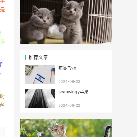
手
是
稳
该
推荐文章
手
布谷鸟vp
系
2024-06-23
scanwingy苹果
时
客
2024-06-22