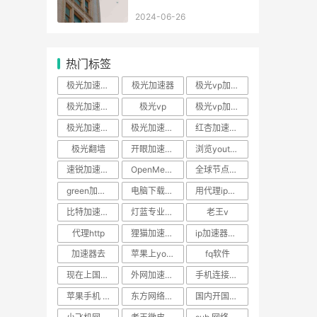
2024-06-26
热门标签
极光加速器官方网站
极光加速器
极光vp加速器
极光加速器下载官网
极光vp
极光vp加速器下载
极光加速器ios
极光加速器官网
红杏加速器下载官方
极光翻墙
开眼加速器官网
浏览youtube加速器推荐
速锐加速ssr官网
OpenMediaVault
全球节点加速器
green加速器下载
电脑下载ssr
用代理ip上网加速软件
比特加速器修改vip时长
灯蓝专业版免费 安卓
老王v
代理http
狸猫加速器安卓版
ip加速器破解
加速器去
苹果上youtube网站加速软件
fq软件
现在上国外的网站加速软件
外网加速器手机永久免费版
手机连接外国网络加速软件
苹果手机 vp
东方网络ssr购买
国内开国外网站加速软件