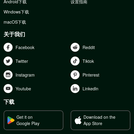
Android下载
设置指南
Windows下载
macOS下载
关于我们
Facebook
Reddit
Twitter
Tiktok
Instagram
Pinterest
Youtube
Linkedln
下载
Get it on
Download on the
Google Play
App Store