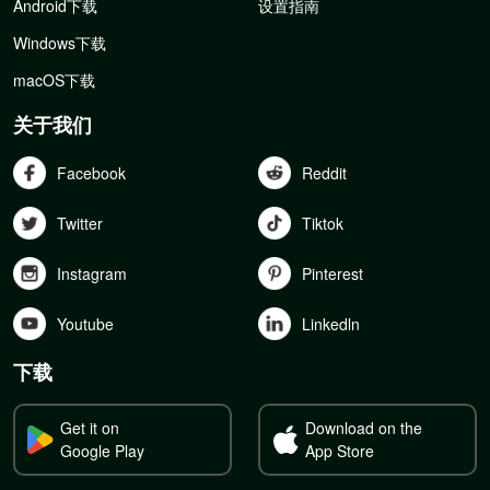
Android下载
设置指南
Windows下载
macOS下载
关于我们
Facebook
Reddit
Twitter
Tiktok
Instagram
Pinterest
Youtube
Linkedln
下载
Get it on
Download on the
Google Play
App Store