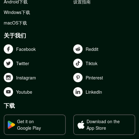
Android下载
设置指南
Windows下载
macOS下载
关于我们
Facebook
Reddit
Twitter
Tiktok
Instagram
Pinterest
Youtube
Linkedln
下载
Get it on
Download on the
Google Play
App Store