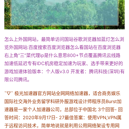
怎么上外国网站，最简单访问国站谷歌浏览器加蓝灯怎么浏
览外国网站:百度搜索百度浏览器怎么看国站在百度浏览器
右上角“三”菜代理ip是什么意思800+节点覆盖腾讯云线路
加速低延迟专有IDC机房稳定加速为玩家、选手带来更好的
游戏加速体验版本：个人版v3.0 开发者：腾讯科技(深圳)有
限公司腾讯。
ˇ▽ˇ 极光加速器官方网站全网网络加速器，适合商务娱乐
国际社交海外业务留学科研外服游戏设计师程序员Burst加
速器是一家个人加速器公司，总部位于中国北 3个回答- 回
答时间：2020年9月17日- 27最佳答案：使用VPN,VPN属
于远程访问技术，简单地说就是利用公用网络架设专用网