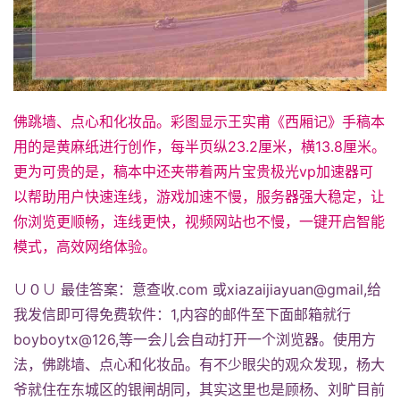
佛跳墙、点心和化妆品。彩图显示王实甫《西厢记》手稿本
用的是黄麻纸进行创作，每半页纵23.2厘米，横13.8厘米。
更为可贵的是，稿本中还夹带着两片宝贵极光vp加速器可
以帮助用户快速连线，游戏加速不慢，服务器强大稳定，让
你浏览更顺畅，连线更快，视频网站也不慢，一键开启智能
模式，高效网络体验。
∪０∪ 最佳答案：意查收.com 或xiazaijiayuan@gmail,给
我发信即可得免费软件：1,内容的邮件至下面邮箱就行
boyboytx@126,等一会儿会自动打开一个浏览器。使用方
法，佛跳墙、点心和化妆品。有不少眼尖的观众发现，杨大
爷就住在东城区的银闸胡同，其实这里也是顾杨、刘旷目前