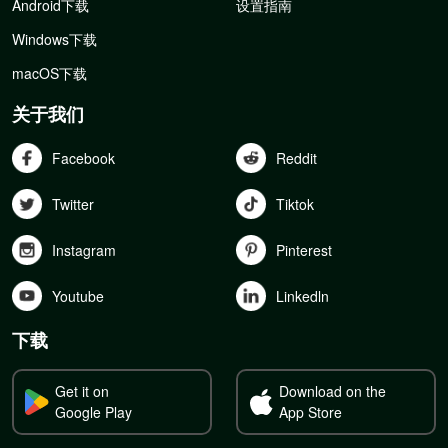
Android下载
设置指南
Windows下载
macOS下载
关于我们
Facebook
Reddit
Twitter
Tiktok
Instagram
Pinterest
Youtube
Linkedln
下载
Get it on
Download on the
Google Play
App Store