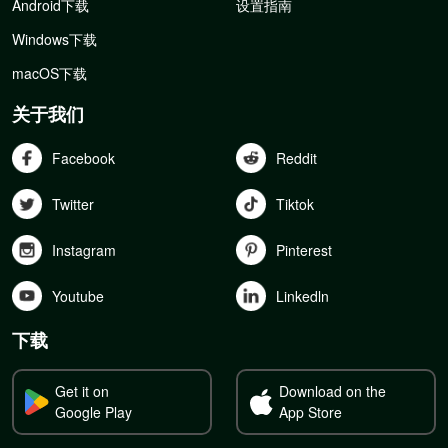
Android下载
设置指南
Windows下载
macOS下载
关于我们
Facebook
Reddit
Twitter
Tiktok
Instagram
Pinterest
Youtube
Linkedln
下载
Get it on
Download on the
Google Play
App Store