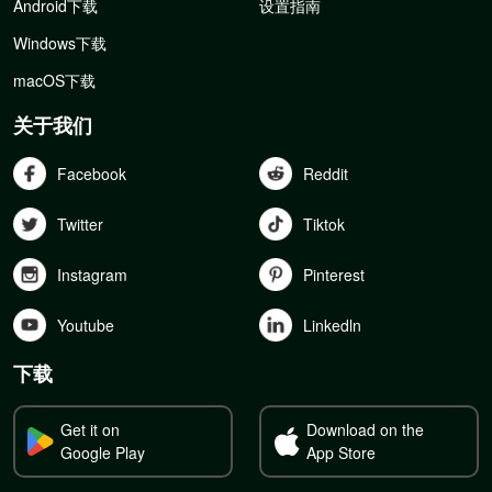
Android下载
设置指南
Windows下载
macOS下载
关于我们
Facebook
Reddit
Twitter
Tiktok
Instagram
Pinterest
Youtube
Linkedln
下载
Get it on
Download on the
Google Play
App Store