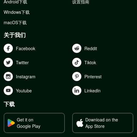
Android下载
设置指南
Windows下载
macOS下载
关于我们
Facebook
Reddit
Twitter
Tiktok
Instagram
Pinterest
Youtube
Linkedln
下载
Get it on
Download on the
Google Play
App Store