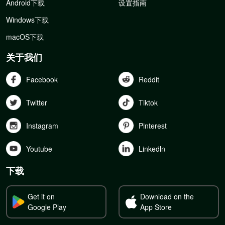
Android下载
设置指南
Windows下载
macOS下载
关于我们
Facebook
Reddit
Twitter
Tiktok
Instagram
Pinterest
Youtube
Linkedln
下载
Get it on
Download on the
Google Play
App Store