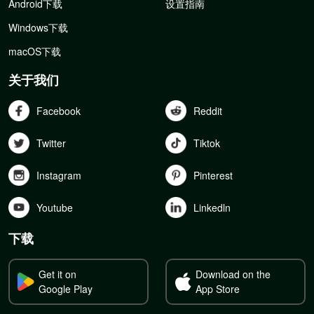
Android下载
设置指南
Windows下载
macOS下载
关于我们
Facebook
Reddit
Twitter
Tiktok
Instagram
Pinterest
Youtube
Linkedln
下载
Get it on
Download on the
Google Play
App Store