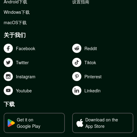
Android下载
设置指南
Windows下载
macOS下载
关于我们
Facebook
Reddit
Twitter
Tiktok
Instagram
Pinterest
Youtube
Linkedln
下载
Get it on
Download on the
Google Play
App Store