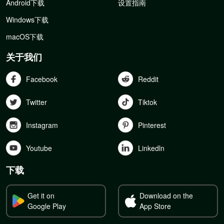
Android下载
设置指南
Windows下载
macOS下载
关于我们
Facebook
Reddit
Twitter
Tiktok
Instagram
Pinterest
Youtube
Linkedln
下载
Get it on
Download on the
Google Play
App Store