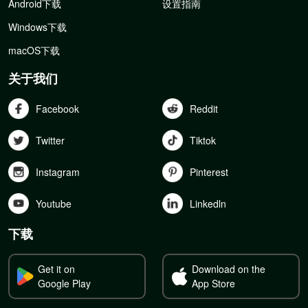
Android下载
设置指南
Windows下载
macOS下载
关于我们
Facebook
Reddit
Twitter
Tiktok
Instagram
Pinterest
Youtube
Linkedln
下载
Get it on
Download on the
Google Play
App Store