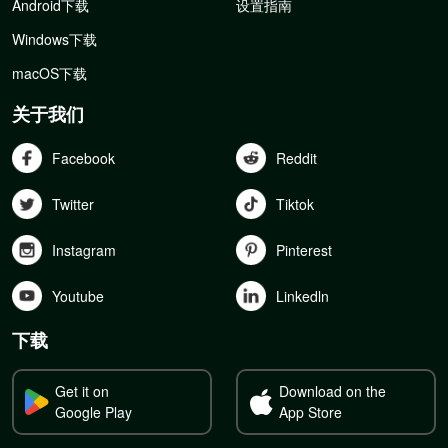
Android下载
设置指南
Windows下载
macOS下载
关于我们
Facebook
Reddit
Twitter
Tiktok
Instagram
Pinterest
Youtube
Linkedln
下载
Get it on
Download on the
Google Play
App Store