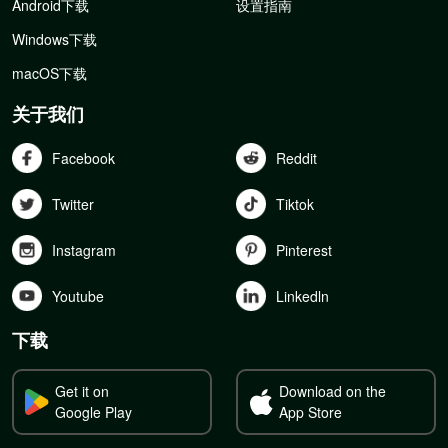
Android下载
设置指南
Windows下载
macOS下载
关于我们
Facebook
Reddit
Twitter
Tiktok
Instagram
Pinterest
Youtube
Linkedln
下载
Get it on
Download on the
Google Play
App Store