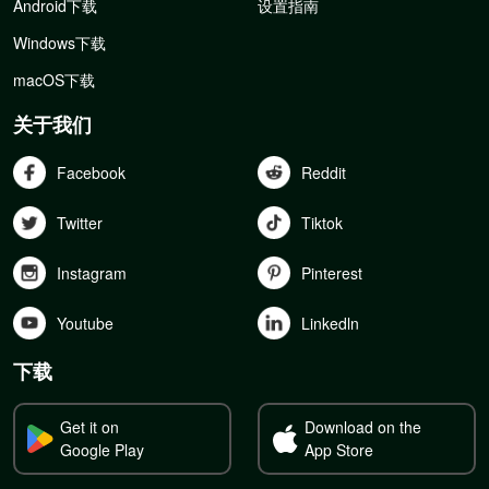
Android下载
设置指南
Windows下载
macOS下载
关于我们
Facebook
Reddit
Twitter
Tiktok
Instagram
Pinterest
Youtube
Linkedln
下载
Get it on
Download on the
Google Play
App Store