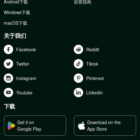
Android下载
设置指南
Windows下载
macOS下载
关于我们
Facebook
Reddit
Twitter
Tiktok
Instagram
Pinterest
Youtube
Linkedln
下载
Get it on
Download on the
Google Play
App Store