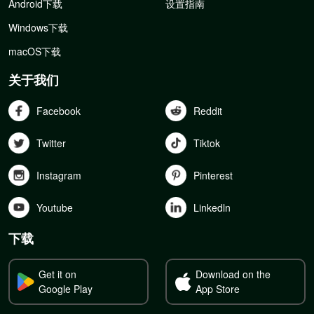
Android下载
设置指南
Windows下载
macOS下载
关于我们
Facebook
Reddit
Twitter
Tiktok
Instagram
Pinterest
Youtube
Linkedln
下载
Get it on
Download on the
Google Play
App Store