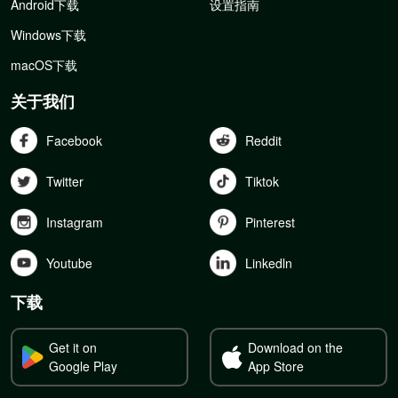
Android下载
设置指南
Windows下载
macOS下载
关于我们
Facebook
Reddit
Twitter
Tiktok
Instagram
Pinterest
Youtube
Linkedln
下载
Get it on
Download on the
Google Play
App Store