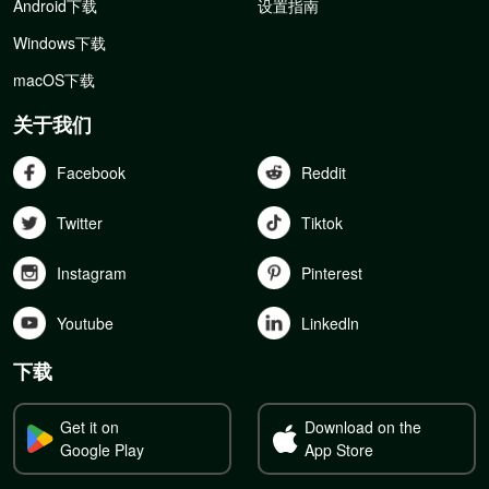
Android下载
设置指南
Windows下载
macOS下载
关于我们
Facebook
Reddit
Twitter
Tiktok
Instagram
Pinterest
Youtube
Linkedln
下载
Get it on
Download on the
Google Play
App Store