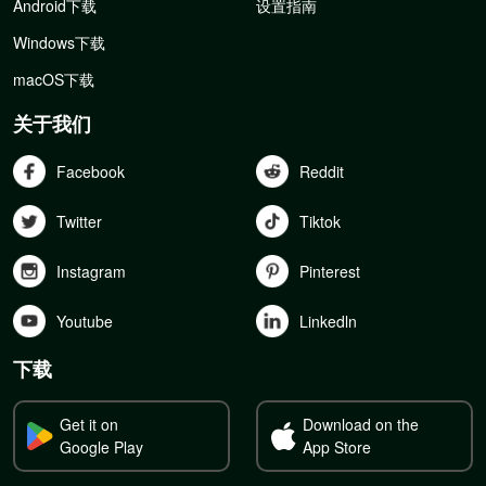
Android下载
设置指南
Windows下载
macOS下载
关于我们
Facebook
Reddit
Twitter
Tiktok
Instagram
Pinterest
Youtube
Linkedln
下载
Get it on
Download on the
Google Play
App Store