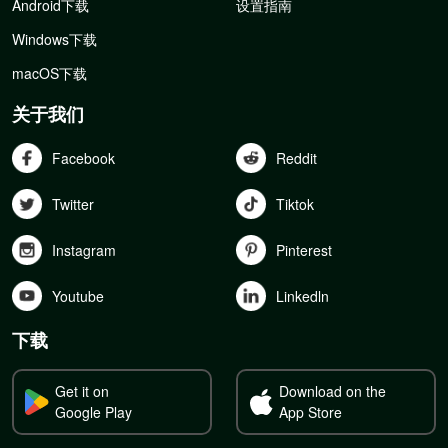
Android下载
设置指南
Windows下载
macOS下载
关于我们
Facebook
Reddit
Twitter
Tiktok
Instagram
Pinterest
Youtube
Linkedln
下载
Get it on
Download on the
Google Play
App Store