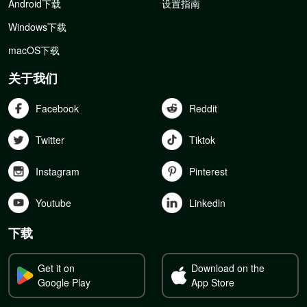
Android下载
设置指南
Windows下载
macOS下载
关于我们
Facebook
Reddit
Twitter
Tiktok
Instagram
Pinterest
Youtube
Linkedln
下载
Get it on
Download on the
Google Play
App Store