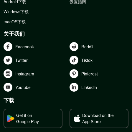
Android下载
设置指南
Windows下载
macOS下载
关于我们
Facebook
Reddit
Twitter
Tiktok
Instagram
Pinterest
Youtube
Linkedln
下载
Get it on
Download on the
Google Play
App Store