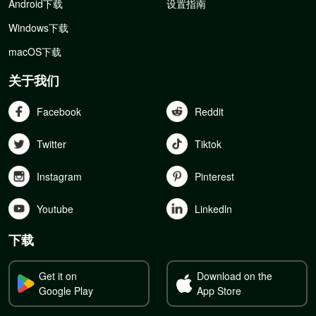
Android下载
设置指南
Windows下载
macOS下载
关于我们
Facebook
Reddit
Twitter
Tiktok
Instagram
Pinterest
Youtube
Linkedln
下载
Get it on
Download on the
Google Play
App Store