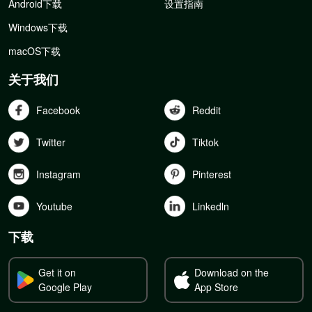
Android下载
设置指南
Windows下载
macOS下载
关于我们
Facebook
Reddit
Twitter
Tiktok
Instagram
Pinterest
Youtube
Linkedln
下载
Get it on
Download on the
Google Play
App Store