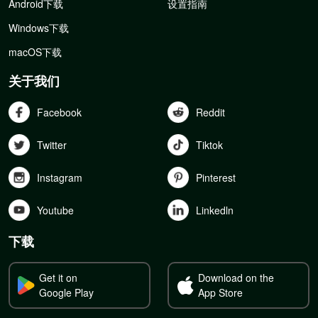
Android下载
设置指南
Windows下载
macOS下载
关于我们
Facebook
Reddit
Twitter
Tiktok
Instagram
Pinterest
Youtube
Linkedln
下载
Get it on
Download on the
Google Play
App Store