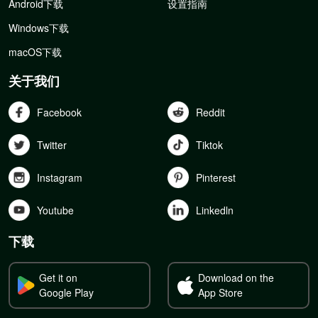
Android下载
设置指南
Windows下载
macOS下载
关于我们
Facebook
Reddit
Twitter
Tiktok
Instagram
Pinterest
Youtube
Linkedln
下载
Get it on
Download on the
Google Play
App Store