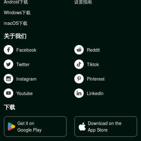
Android下载
设置指南
Windows下载
macOS下载
关于我们
Facebook
Reddit
Twitter
Tiktok
Instagram
Pinterest
Youtube
Linkedln
下载
Get it on
Download on the
Google Play
App Store